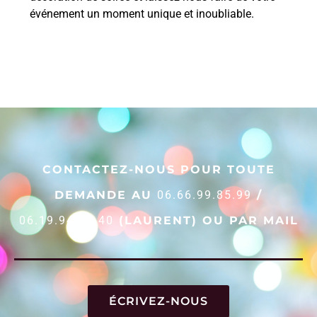
événement un moment unique et inoubliable.
CONTACTEZ-NOUS POUR TOUTE
DEMANDE AU
06.66.99.85.99
/
06.19.94.53.40
(LAURENT) OU PAR MAIL
ÉCRIVEZ-NOUS