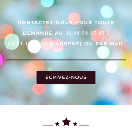
CONTACTEZ-NOUS POUR TOUTE
DEMANDE AU
06.66.99.85.99
/
06.19.94.53.40
(LAURENT) OU PAR MAIL
ÉCRIVEZ-NOUS