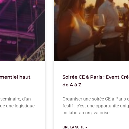
ementiel haut
Soirée CE à Paris : Event C
de A à Z
 séminaire, d’un
Organiser une soirée CE à Paris
que une logistique
festif : c’est une opportunité uni
collaborateurs, valoriser
LIRE LA SUITE »