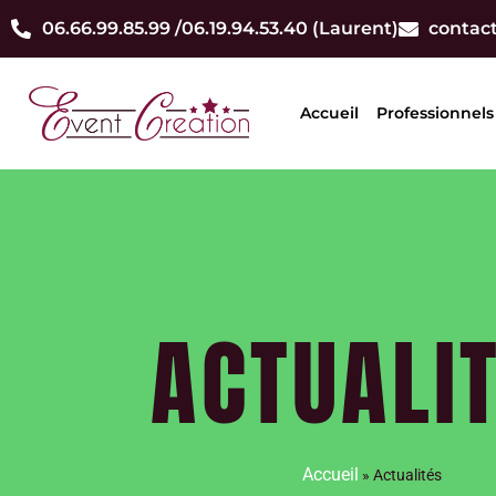
06.66.99.85.99 /
06.19.94.53.40 (Laurent)
contac
Accueil
Professionnels
ACTUALI
Accueil
»
Actualités