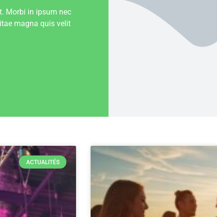
t. Morbi in ipsum nec
vitae magna quis velit
ACTUALITÉS