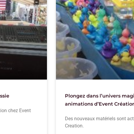
ssie
Plongez dans l’univers magiq
animations d’Event Créatio
tion chez Event
Des nouveaux matériels sont act
Creation.