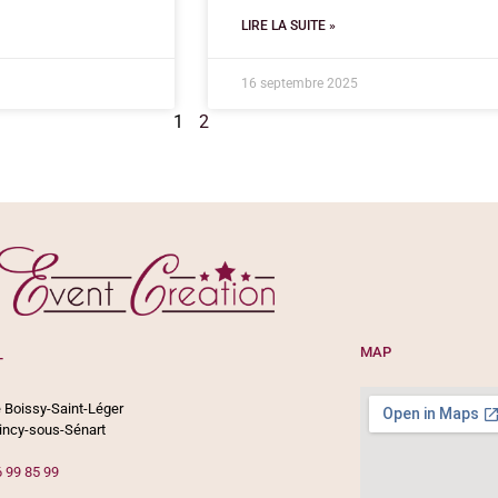
LIRE LA SUITE »
16 septembre 2025
1
2
MAP
T
 Boissy-Saint-Léger
incy-sous-Sénart
6 99 85 99