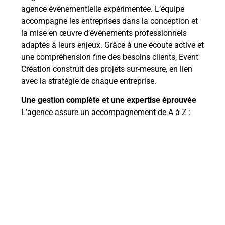
agence événementielle expérimentée. L’équipe
accompagne les entreprises dans la conception et
la mise en œuvre d’événements professionnels
adaptés à leurs enjeux. Grâce à une écoute active et
une compréhension fine des besoins clients, Event
Création construit des projets sur-mesure, en lien
avec la stratégie de chaque entreprise.
Une gestion complète et une expertise éprouvée
L’agence assure un accompagnement de A à Z :
choix du lieu, coordination logistique, gestion des
prestataires, suivi du déroulé… Chaque séminaire
est pensé dans les moindres détails pour garantir
une expérience fluide, cohérente et impactante.
Event Création
s’engage sur la qualité de service, la
réactivité et la maîtrise des délais, tout en
respectant le budget défini avec le client. Grâce à
cette approche clé en main, les entreprises peuvent
se reposer sur un interlocuteur unique, tout en